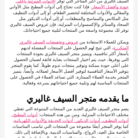
السيف غاليري من أكبر المتاجر التي توفر 
الأدوات المنزلية بأعلى 
جودة وأفضل الأسعار
. فإذا كنت تحتاج إلى أدوات المطبخ مثل الأواني 
والمقالي والأدوات المختلفة لتحضير الطعام، أو إلى أدوات التنظيف 
مثل المكانس والمماسح والمنظفات، أو إلى أدوات الديكور مثل 
السجاد والستائر والإكسسوارات المنزلية، فإن عروض السيف غاليري 
توفر لك مجموعة واسعة من المنتجات لتلبية جميع احتياجاتك.
ويمكن للعملاء الاستفادة من 
عروض وتخفيضات السيف غاليري 
المتكررة
، التي تتيح لهم الحصول على المنتجات المفضلة لديهم 
بأسعار أكثر تنافسية. ويتميز متجر السيف غاليري بجودة المنتجات 
التي يوفرها، حيث يتم اختيار المنتجات بعناية فائقة لضمان الحصول 
على أعلى جودة ممكنة وتوفير منتجات تدوم طويلاً. كما يقوم المتجر 
بتوفير الأسعار التنافسية لتوفير أفضل الأسعار لعملائه. وأيضاً، يتميز 
المتجر بخدمة العملاء الممتازة، التي تساعد العملاء في الحصول على 
المنتجات المناسبة لهم وتلبية جميع احتياجاتهم بسرعة وفعالية.
ما يقدمه متجر السيف غاليري
يضم متجر السيف غاليري العديد من المنتجات المتنوعة التي تغطي 
مختلف الاحتياجات المنزلية. ومن بين هذه المنتجات: 
أدوات المطبخ، 
أدوات التنظيف، أدوات الديكور، أدوات الحديقة والأدوات الكهربائية
. 
كما يوفر المتجر أيضًا مجموعة من المنتجات التي تناسب المناسبات 
الخاصة مثل العيد، الزواج، والمناسبات الدينية. وبالإضافة إلى ذلك، 
يوفر متجر السيف غاليري خدمة التوصيل إلى المنزل لتوفير الوقت 