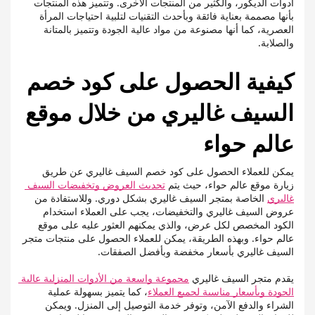
أدوات الديكور، والكثير من المنتجات الأخرى. وتتميز هذه المنتجات 
بأنها مصممة بعناية فائقة وبأحدث التقنيات لتلبية احتياجات المرأة 
العصرية، كما أنها مصنوعة من مواد عالية الجودة وتتميز بالمتانة 
والصلابة.
كيفية الحصول على كود خصم 
السيف غاليري من خلال موقع 
عالم حواء
يمكن للعملاء الحصول على كود خصم السيف غاليري عن طريق 
زيارة موقع عالم حواء، حيث يتم 
تحديث العروض وتخفيضات السيف 
غاليري
 الخاصة بمتجر السيف غاليري بشكل دوري. وللاستفادة من 
عروض السيف غاليري والتخفيضات، يجب على العملاء استخدام 
الكود المخصص لكل عرض، والذي يمكنهم العثور عليه على موقع 
عالم حواء. وبهذه الطريقة، يمكن للعملاء الحصول على منتجات متجر 
السيف غاليري بأسعار مخفضة وبأفضل الصفقات.
يقدم متجر السيف غاليري 
مجموعة واسعة من الأدوات المنزلية عالية 
الجودة وبأسعار مناسبة لجميع العملاء
، كما يتميز بسهولة عملية 
الشراء والدفع الآمن، وتوفر خدمة التوصيل إلى المنزل. ويمكن 