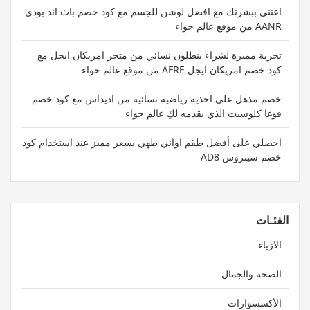
اعتني ببشرتك مع افضل لوشن للجسم مع كود خصم باث اند بودي
AANR من موقع عالم حواء
تجربة مميزة لشراء بنطلون نسائي من متجر امريكان ايجل مع
كود خصم امريكان ايجل AFRE من موقع عالم حواء
خصم مذهل على احذية رياضية نسائية من اديداس مع كود خصم
فوغا كلوسيت الذي يقدمه لكِ عالم حواء
احصلي على أفضل طقم اواني طهي بسعر مميز عند استخدام كود
خصم سيتروس AD8
الفئـات
الازياء
الصحة والجمال
الأكسسوارات