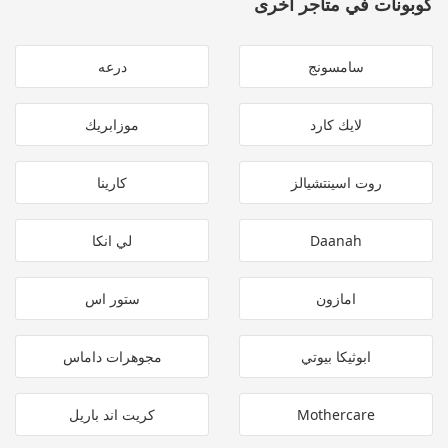
كوبونات في متاجر اخرى
سامسونج
درعه
لايك كارد
موزابريك
روت اسينتشيالز
كارينا
Daanah
لي انكا
امازون
ستور اس
ابوثيكا بيوتي
مجوهرات داماس
Mothercare
كريت اند باريل