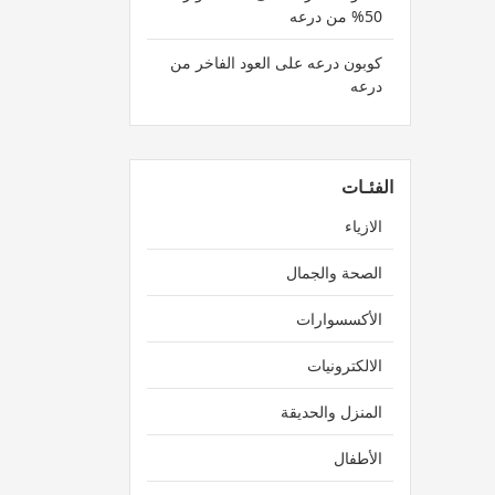
50% من درعه
كوبون درعه على العود الفاخر من
درعه
الفئـات
الازياء
الصحة والجمال
الأكسسوارات
الالكترونيات
المنزل والحديقة
الأطفال