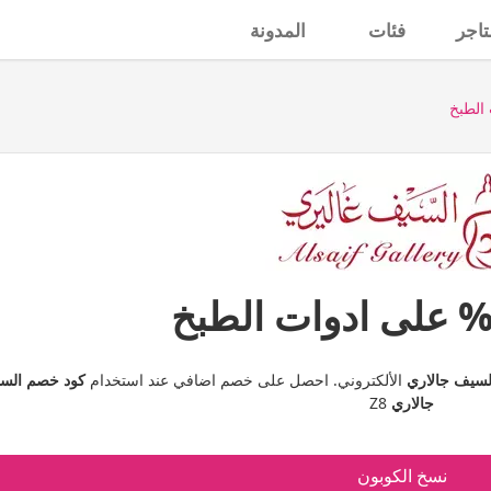
تاجر
فئات
المدونة
لسيف جالاري
الألكتروني. احصل على خصم اضافي عند استخدام
كود خصم الس
جالاري
Z8
نسخ الكوبون