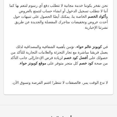
نحن نفخر بكوننا خدمة مجانية لا تتطلب دفع أي رسوم لتنعم بها كما
أننا لا نتطلب تسجيل الدخول أو انشاء حساب لتتمتع بالعروض
و
أكواد الخصم
الخاصة بنا. يمكنك أيضًا الحصول على تنبيهات حول
أحدث عروض وتخفيضات متاجرك المفضلة والجديدة عن طريق
نشرتنا الإخبارية
في
كوبونز عالم حواء
، نؤمن بأهمية الشفافية والمصداقية لذلك
يعمل فريقنا مباشرة مع تجار التجزئة والعلامات التجارية للتأكد من
حصولك على
أفضل كود خصم
لزيادة فرص الإدخارإلى جانب التأكد
من صحة
كود خصم
كل متجر متوفر على
موقع كوبونز حواء
.
لا تدع الوقت يمر، فالصفقات لا تنتظر! اغتنم الفرصة وتسوق الآن.