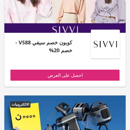
كوبون خصم سيفي VS88 -
خصم 20%
احصل على العرض
الالكترونيات