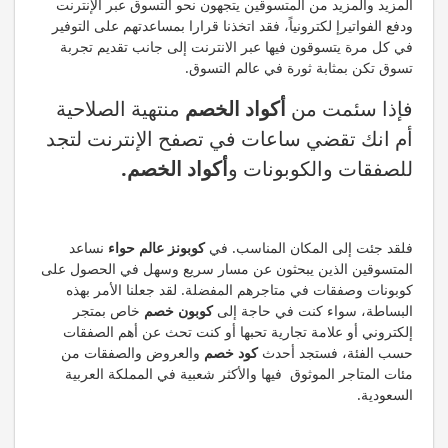
المزيد والمزيد من المتسوقين يتجهون نحو التسوق عبر الإنترنت
ودفع الفواتيرإ لكترونياً، فقد اتخذنا قرارا بمساعدتهم على التوفير
في كل مرة يتسوقون فيها عبر الانترنت إلى جانب تقديم تجربة
تسوق تكن بمثابة ثورة في عالم التسوق.
فإذا سئمت من
أكواد الخصم
منتهية الصلاحية
أم انك تقضي ساعات في تصفح الإنترنت لتجد
للصفقات والكوبونات و
أكواد الخصم.
فلقد جئت إلى المكان المناسب. في
كوبونز عالم حواء
نساعد
المتسوقين الذين يبحثون عن مسار سريع وسهل في الحصول على
كوبونات وصفقات في متاجرهم المفضلة. لقد جعلنا الأمر بهذه
البساطة، سواء كنت في حاجة إلى
كوبون خصم
خاص بمتجر
إلكتروني أو علامة تجارية تحبها أو كنت تحث عن أهم الصفقات
حسب الفئة، فستجد أحدث
كود خصم
والعروض والصفقات من
مئات المتاجر الموثوق فيها والأكثر شعبية في المملكة العربية
السعودية.