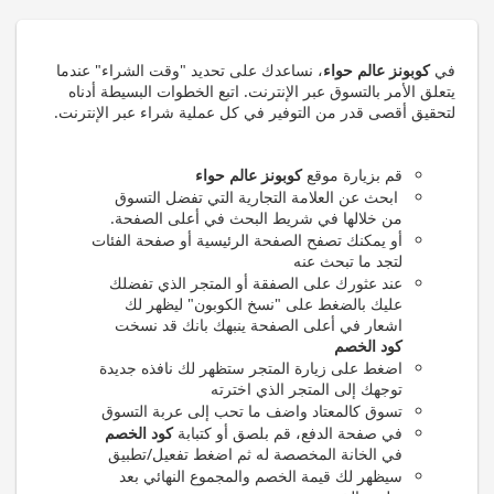
في
كوبونز عالم حواء
، نساعدك على تحديد "وقت الشراء" عندما
يتعلق الأمر بالتسوق عبر الإنترنت. اتبع الخطوات البسيطة أدناه
لتحقيق أقصى قدر من التوفير في كل عملية شراء عبر الإنترنت.
قم بزيارة موقع
كوبونز عالم حواء
ابحث عن العلامة التجارية التي تفضل التسوق
من خلالها في شريط البحث في أعلى الصفحة.
أو يمكنك تصفح الصفحة الرئيسية أو صفحة الفئات
لتجد ما تبحث عنه
عند عثورك على الصفقة أو المتجر الذي تفضلك
عليك بالضغط على "نسخ الكوبون" ليظهر لك
اشعار في أعلى الصفحة ينبهك بانك قد نسخت
كود الخصم
اضغط على زيارة المتجر ستظهر لك نافذه جديدة
توجهك إلى المتجر الذي اخترته
تسوق كالمعتاد واضف ما تحب إلى عربة التسوق
في صفحة الدفع، قم بلصق أو كتبابة
كود الخصم
في الخانة المخصصة له ثم اضغط تفعيل/تطبيق
سيظهر لك قيمة الخصم والمجموع النهائي بعد