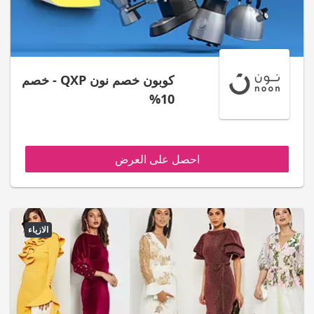
كوبون خصم نون QXP - خصم
10%
احصل على العرض
الازياء