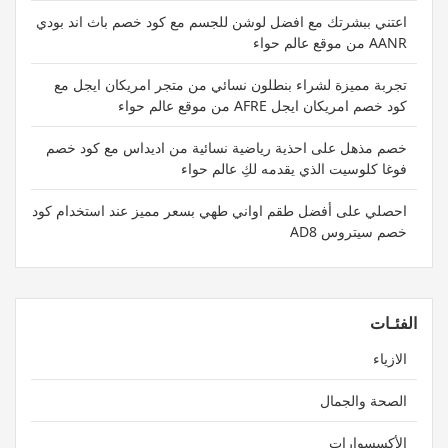
اعتني ببشرتك مع افضل لوشن للجسم مع كود خصم باث اند بودي
AANR من موقع عالم حواء
تجربة مميزة لشراء بنطلون نسائي من متجر امريكان ايجل مع
كود خصم امريكان ايجل AFRE من موقع عالم حواء
خصم مذهل على احذية رياضية نسائية من اديداس مع كود خصم
فوغا كلوسيت الذي يقدمه لكِ عالم حواء
احصلي على أفضل طقم اواني طهي بسعر مميز عند استخدام كود
خصم سيتروس AD8
الفئـات
الازياء
الصحة والجمال
الأكسسوارات