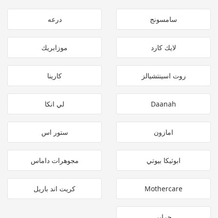
سامسونج
درعه
لايك كارد
موزابريك
روت اسينتشيالز
كارينا
Daanah
لي انكا
امازون
ستور اس
ابوثيكا بيوتي
مجوهرات داماس
Mothercare
كريت اند باريل
حراير