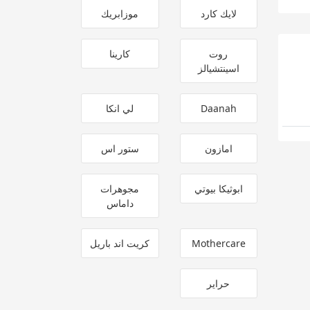
لايك كارد
موزابريك
روت
كارينا
اسينتشيالز
Daanah
لي انكا
امازون
ستور اس
ابوثيكا بيوتي
مجوهرات
داماس
Mothercare
كريت اند باريل
حراير