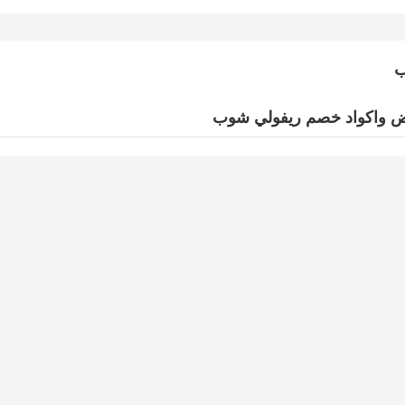
ب
 واكواد خصم ريفولي شوب