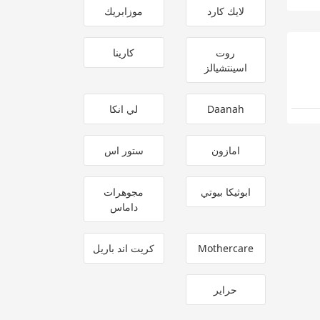
لايك كارد
موزابريك
روت
كارينا
اسينتشيالز
Daanah
لي انكا
امازون
ستور اس
ابوثيكا بيوتي
مجوهرات
داماس
Mothercare
كريت اند باريل
حراير