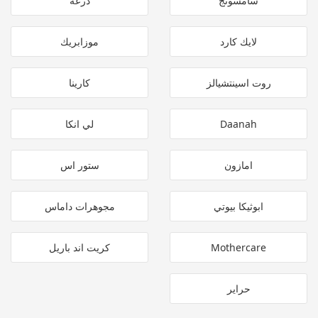
سامسونج
درعه
لايك كارد
موزابريك
روت اسينتشيالز
كارينا
Daanah
لي انكا
امازون
ستور اس
ابوثيكا بيوتي
مجوهرات داماس
Mothercare
كريت اند باريل
حراير