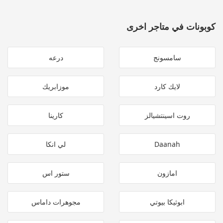
كوبونات في متاجر اخرى
سامسونج
درعه
لايك كارد
موزابريك
روت اسينتشيالز
كارينا
Daanah
لي انكا
امازون
ستور اس
ابوثيكا بيوتي
مجوهرات داماس