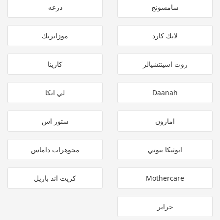
سامسونج
درعه
لايك كارد
موزابريك
روت اسينتشيالز
كارينا
Daanah
لي انكا
امازون
ستور اس
ابوثيكا بيوتي
مجوهرات داماس
Mothercare
كريت اند باريل
حراير