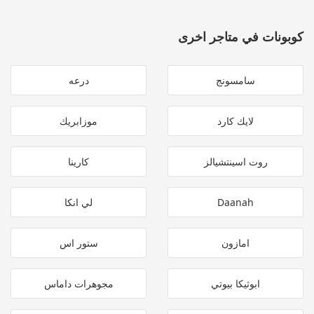
كوبونات في متاجر اخرى
سامسونج
درعه
لايك كارد
موزابريك
روت اسينتشيالز
كارينا
Daanah
لي انكا
امازون
ستور اس
ابوثيكا بيوتي
مجوهرات داماس