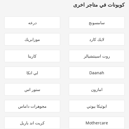
كوبونات في متاجر اخرى
سامسونج
درعه
لايك كارد
موزابريك
روت اسينتشيالز
كارينا
Daanah
لي انكا
امازون
ستور اس
ابوثيكا بيوتي
مجوهرات داماس
Mothercare
كريت اند باريل