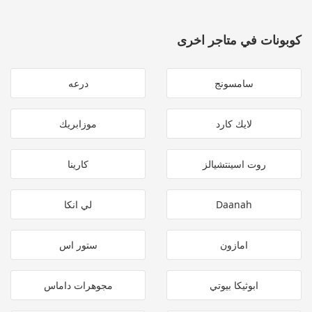
كوبونات في متاجر اخرى
سامسونج
درعه
لايك كارد
موزابريك
روت اسينتشيالز
كارينا
Daanah
لي انكا
امازون
ستور اس
ابوثيكا بيوتي
مجوهرات داماس