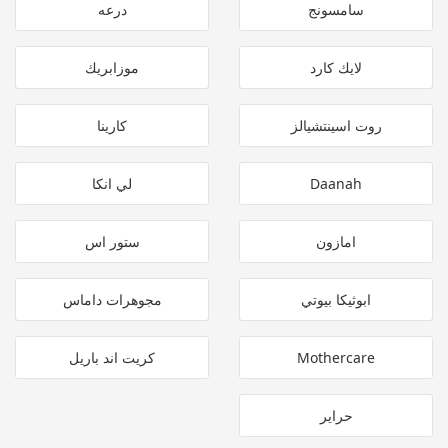
سامسونج
درعه
لايك كارد
موزابريك
روت اسينتشيالز
كارينا
Daanah
لي انكا
امازون
ستور اس
ابوثيكا بيوتي
مجوهرات داماس
Mothercare
كريت اند باريل
حراير